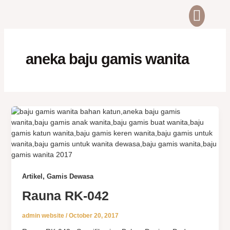
Skip
Men
ABOUT US
CONTACT US
to
content
aneka baju gamis wanita
,
Artikel
Gamis Dewasa
Rauna RK-042
admin website
/
October 20, 2017