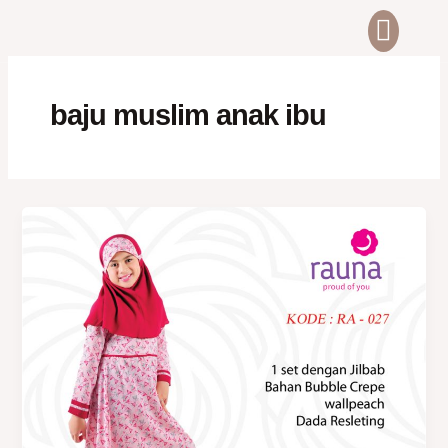
Skip
Men
ABOUT US
CONTACT US
to
content
baju muslim anak ibu