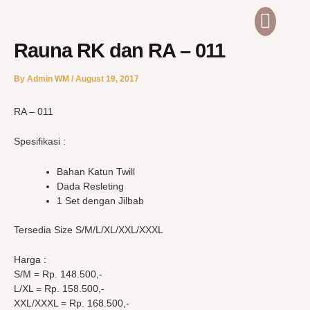
Skip
Men
ABOUT US
CONTACT US
to
content
Rauna RK dan RA – 011
By
Admin WM
/
August 19, 2017
RA – 011
Spesifikasi :
Bahan Katun Twill
Dada Resleting
1 Set dengan Jilbab
Tersedia Size S/M/L/XL/XXL/XXXL
Harga :
S/M = Rp. 148.500,-
L/XL = Rp. 158.500,-
XXL/XXXL = Rp. 168.500,-